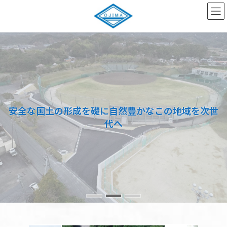
コ
ナ
ン
ビ
テ
ゲ
ン
ー
ツ
シ
へ
ョ
ス
ン
キ
に
ッ
移
プ
動
安全な国土の形成を礎に自然豊かなこの地域を次世
安全な国土の形成を礎に自然豊かなこの地域を次世
安全な国土の形成を礎に自然豊かなこの地域を次世
代へ
代へ
代へ