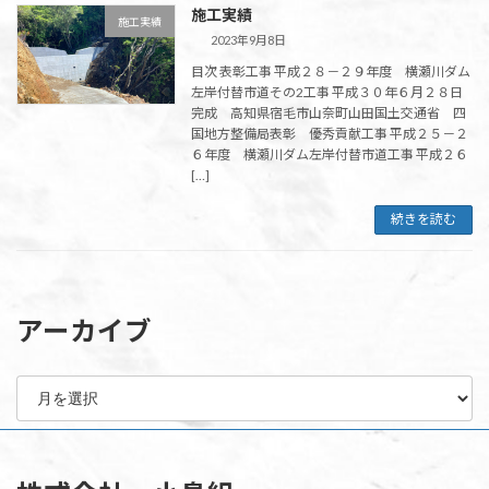
施工実績
施工実績
2023年9月8日
目次 表彰工事 平成２８－２９年度 横瀬川ダム
左岸付替市道その2工事 平成３０年６月２８日
完成 高知県宿毛市山奈町山田国土交通省 四
国地方整備局表彰 優秀貢献工事 平成２５－２
６年度 横瀬川ダム左岸付替市道工事 平成２６
[…]
続きを読む
アーカイブ
ア
ー
カ
イ
ブ