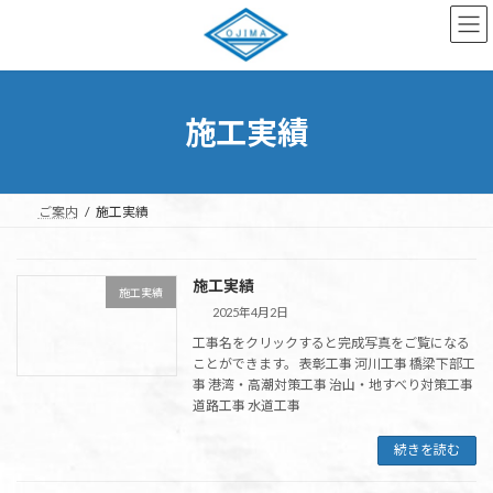
コ
ナ
ン
ビ
テ
ゲ
ン
ー
ツ
シ
へ
ョ
施工実績
ス
ン
キ
に
ッ
移
プ
動
ご案内
施工実績
施工実績
施工実績
2025年4月2日
工事名をクリックすると完成写真をご覧になる
ことができます。 表彰工事 河川工事 橋梁下部工
事 港湾・高潮対策工事 治山・地すべり対策工事
道路工事 水道工事
続きを読む